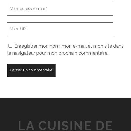
Votre
adresse
e-
L’adresse
mail
URL
de
Enregistrer mon nom, mon e-mail et mon site dans
votre
le navigateur pour mon prochain commentaire.
site
LA CUISINE DE