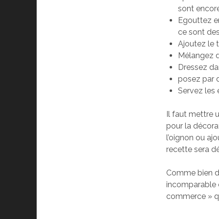
sont encore
Egouttez en
ce sont des
Ajoutez le 
Mélangez d
Dressez da
posez par 
Servez les 
Il faut mettre
pour la décora
l’oignon ou ajo
recette sera d
Comme bien d’a
incomparable e
commerce » qu