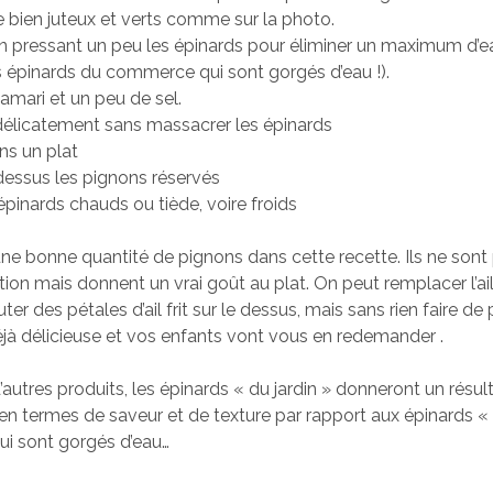
 bien juteux et verts comme sur la photo.
 pressant un peu les épinards pour éliminer un maximum d’eau
 épinards du commerce qui sont gorgés d’eau !).
tamari et un peu de sel.
élicatement sans massacrer les épinards
ns un plat
dessus les pignons réservés
épinards chauds ou tiède, voire froids
 une bonne quantité de pignons dans cette recette. Ils ne sont
tion mais donnent un vrai goût au plat. On peut remplacer l’ai
uter des pétales d’ail frit sur le dessus, mais sans rien faire de
éjà délicieuse et vos enfants vont vous en redemander .
utres produits, les épinards « du jardin » donneront un résulta
n termes de saveur et de texture par rapport aux épinards «
i sont gorgés d’eau…