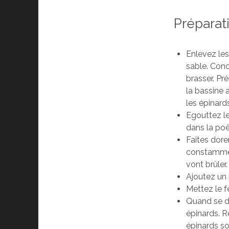
Préparat
Enlevez les
sable. Conc
brasser. Pr
la bassine 
les épinard
Egouttez le
dans la poê
Faites dore
constamment
vont brûler
Ajoutez un 
Mettez le f
Quand se dé
épinards. R
épinards son