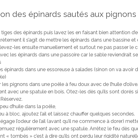
ion des épinards sautés aux pignons
 tiges des épinards puis lavez les en faisant bien attention d’
rètement il s’agit de mettre les épinards dans une bassine et 
élevez-les ensuite manuellement et surtout ne pas passer le 
avec les épinards dans une passoire car le sable reviendrait s
s
s épinards dans une essoreuse à salades (sinon on va avoir d
le)
r les pignons dans une poêle à feu doux avec de l’huile d’oli
 avec une spatule en bois. Otez-les dès qu’ils sont dorés si
. Réservez.
peu d’huile dans la poêle,
eu à bloc, ajoutez l’ail et laissez chauffer quelques secondes.
gage l’odeur de l’ail (avant qu’il ne commence à dorer) mett
emuez régulièrement avec une spatule. Arrêtez le feu dès qu
t « tombés » c’est à dire qu’ils ont perdu leur rigidité naturell