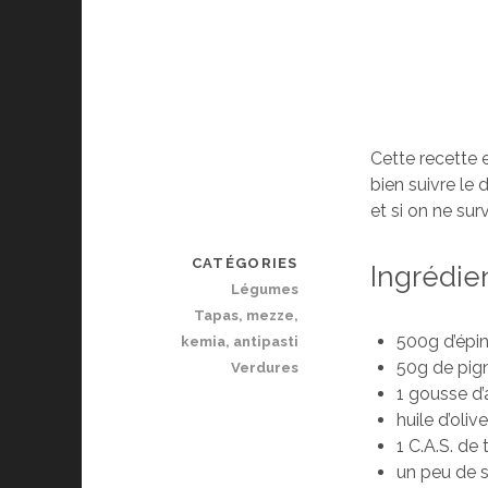
Cette recette e
bien suivre le 
et si on ne sur
CATÉGORIES
Ingrédie
Légumes
Tapas, mezze,
500g d’épi
kemia, antipasti
50g de pig
Verdures
1 gousse d’
huile d’oliv
1 C.A.S. de
un peu de s