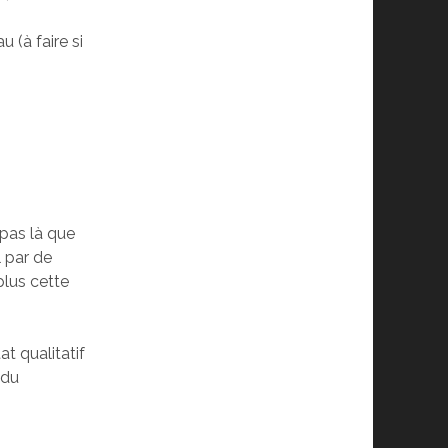
 (à faire si
 pas là que
l par de
 plus cette
t qualitatif
 du