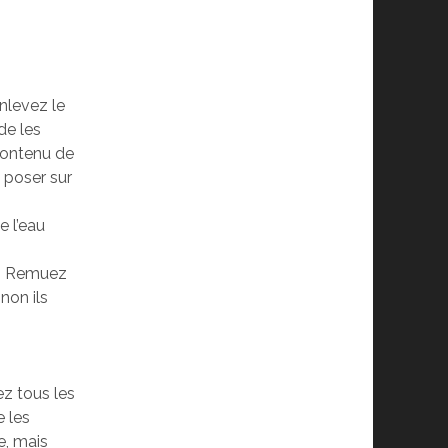
enlevez le
de les
contenu de
e poser sur
e l’eau
ve. Remuez
non ils
ez tous les
e les
e, mais