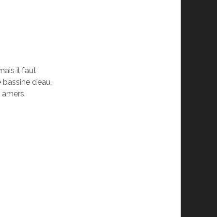
ais il faut
e bassine d’eau,
t amers.