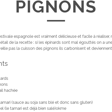
PIGNONS
stivale espagnole est vraiment délicieuse et facile à réaliser, m
détail de la recette : si les épinards sont mal égouttés on a un
veille pas la cuisson des pignons ils carbonisent et deviennen
nts
nards
nons
ail hachée
e
 tamari (sauce au soja sans blé et donc sans gluten)
el (le tamari est déjà bien salé)okme