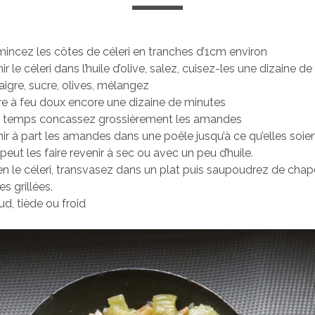
incez les côtes de céleri en tranches d’1cm environ
ir le céleri dans l’huile d’olive, salez, cuisez-les une dizaine d
aigre, sucre, olives, mélangez
re à feu doux encore une dizaine de minutes
 temps concassez grossièrement les amandes
nir à part les amandes dans une poêle jusqu’à ce qu’elles soie
peut les faire revenir à sec ou avec un peu d’huile.
 le céleri, transvasez dans un plat puis saupoudrez de chap
 grillées.
d, tiède ou froid