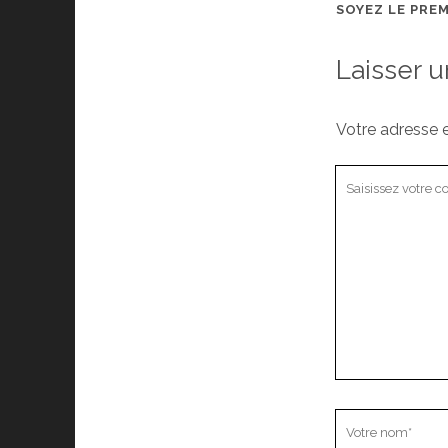
SOYEZ LE PRE
Laisser 
Votre adresse e
Votre
commentaire
Votre
nom