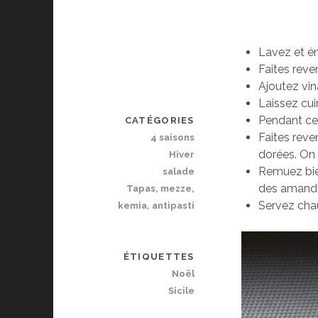
Lavez et ém
Faites reven
Ajoutez vin
Laissez cui
Pendant ce
CATÉGORIES
Faites reve
4 saisons
dorées. On 
Hiver
Remuez bien
salade
des amandes
Tapas, mezze,
Servez chau
kemia, antipasti
ÉTIQUETTES
Noël
Sicile