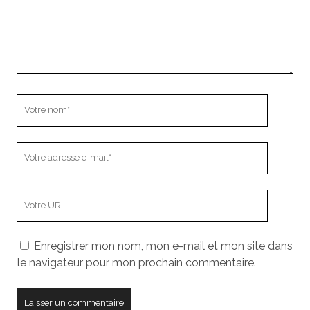
Votre
nom
Votre
adresse
e-
L’adresse
mail
URL
de
Enregistrer mon nom, mon e-mail et mon site dans
votre
le navigateur pour mon prochain commentaire.
site