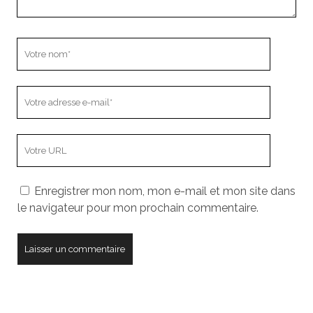
Votre
nom
Votre
adresse
e-
L’adresse
mail
URL
de
Enregistrer mon nom, mon e-mail et mon site dans
votre
le navigateur pour mon prochain commentaire.
site