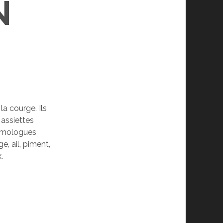
N
la courge. Ils
 assiettes
homologues
e, ail, piment,
.