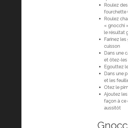
Roulez des 
fourchette 
Roulez chaq
« gnocchi »
le résultat
Farinez les
cuisson
Dans une ca
et ôtez-les
Egouttez le
Dans une po
et les feuil
Otez le pi
Ajoutez les
façon à ce 
aussitôt
Gnocch