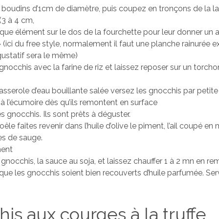
boudins d’1cm de diamètre, puis coupez en tronçons de la la
(3 à 4 cm,
ue élément sur le dos de la fourchette pour leur donner un 
 (ici du free style, normalement il faut une planche rainurée e
 gustatif sera le même)
 gnocchis avec la farine de riz et laissez reposer sur un torcho
sserole d’eau bouillante salée versez les gnocchis par petite
 à l’écumoire dès qu’ils remontent en surface
s gnocchis. Ils sont prêts à déguster.
êle faites revenir dans l’huile d’olive le piment, l’ail coupé e
les de sauge.
ment
 gnocchis, la sauce au soja, et laissez chauffer 1 à 2 mn en re
que les gnocchis soient bien recouverts d’huile parfumée. Se
is aux courges à la truffe