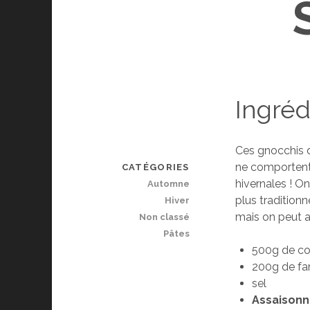
Ingréd
Ces gnocchis d
ne comportent 
CATÉGORIES
hivernales ! 
Automne
plus tradition
Hiver
mais on peut a
Non classé
Pâtes
500g de cou
200g de far
sel
Assaisonn