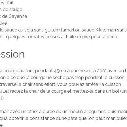
s d’ail
es de sauge
t de Cayenne
live
 de sauce au soja sans gluten (tamari ou sauce Kikkoman sans
if : quelques tomates cerises à l’huile d’olive pour la déco
ssion
 la courge au four pendant 45mn à une heure, à 200° avec un b
on à ce que la courge ne sèche pas trop pendant la cuisson.
traverse la chair sans effort, vous pouvez arrêter la cuisson
iller, raclez la chair de la courge et mettez-la dans un bol (un
t)
chair avec un étrier à purée ou un moulin à légumes, puis inc
usqu’à obtenir la consistance d’une pâte que l’on peut manipule
e.