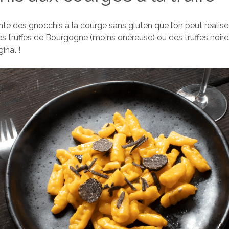
ante des gnocchis à la courge sans gluten que l’on peut réali
es truffes de Bourgogne (moins onéreuse) ou des truffes noires
ginal !