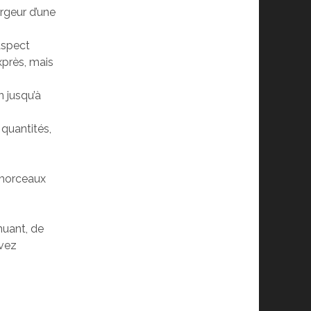
rgeur d’une
aspect
xprès, mais
n jusqu’à
 quantités,
n morceaux
muant, de
rvez