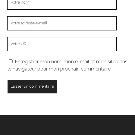
nom
Votre
adresse
e-
L’adresse
mail
URL
de
Enregistrer mon nom, mon e-mail et mon site dans
votre
le navigateur pour mon prochain commentaire.
site